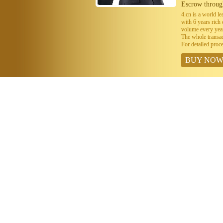
Escrow throug
4.cn is a world 
with 6 years ric
volume every year
The whole transa
For detailed proc
BUY NO