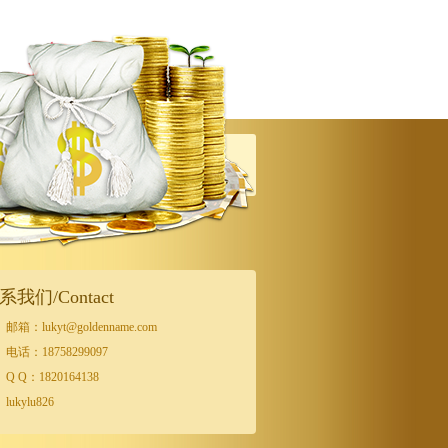
系我们/Contact
邮箱：lukyt@goldenname.com
电话：18758299097
Q Q：1820164138
lukylu826