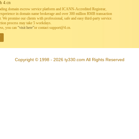
h 4.cn
leading domain escrow service platform and ICANN-Accredited Registrar,
h experience in domain name brokerage and over 300 million RMB transaction
. We promise our clients with professional, safe and easy third-party service.
ction process may take 5 workdays.
ess, you can
“visit here”
or contact support@4.cn.
W
Copyright © 1998 - 2026 ty330.com All Rights Reserved